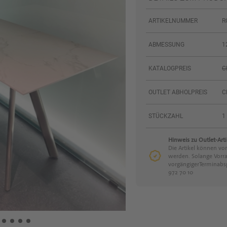
ARTIKELNUMMER
R
ABMESSUNG
1
KATALOGPREIS
C
OUTLET ABHOLPREIS
C
STÜCKZAHL
1
Hinweis zu Outlet-Arti
Die Artikel können vor
werden. Solange Vorra
vorgängigerTerminabs
972 70 10