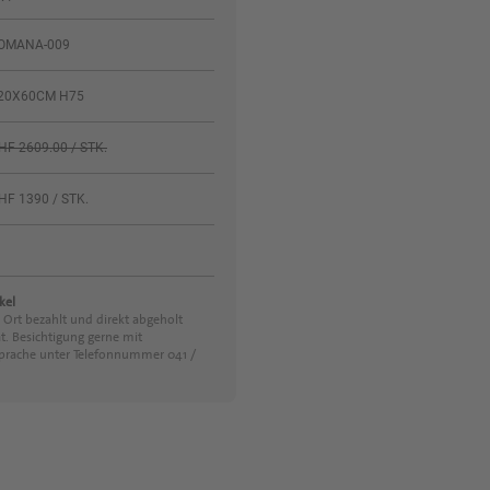
OMANA-009
20X60CM H75
HF 2609.00 / STK.
HF 1390 / STK.
kel
 Ort bezahlt und direkt abgeholt
t. Besichtigung gerne mit
prache unter Telefonnummer 041 /