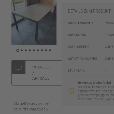
DETAILS ZUM PRODUKT
ARTIKELNUMMER
PRATO
ABMESSUNG
180X9
KATALOGPREIS
CHF 56
OUTLET ABHOLPREIS
CHF 1
INTERESSE
STÜCKZAHL
1
/
ANFRAGE
Hinweis zu Outlet-Artikel
Die Artikel können vor Ort 
abgeholt werden. Solange V
gerne mit vorgängigerTerm
Telefonnummer 041 / 972 7
Aktuell reserviert bis
ca. Mitte März.2026