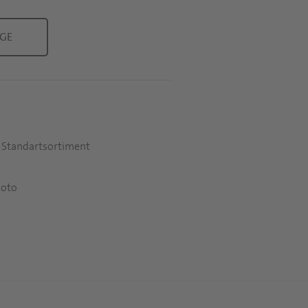
AGE
m
 Standartsortiment
Foto