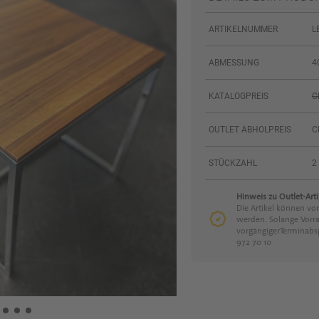
ARTIKELNUMMER
L
ABMESSUNG
4
KATALOGPREIS
C
OUTLET ABHOLPREIS
C
STÜCKZAHL
2
Hinweis zu Outlet-Arti
Die Artikel können vor
werden. Solange Vorra
vorgängigerTerminabs
972 70 10