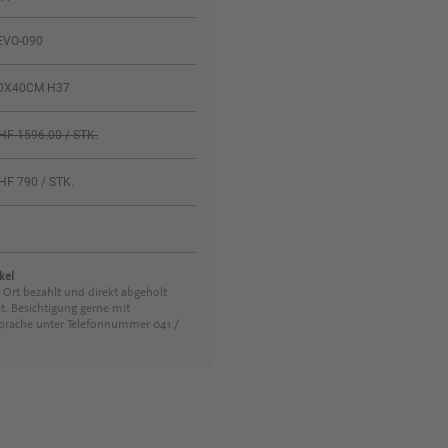
EVO-090
0X40CM H37
HF 1596.00 / STK.
HF 790 / STK.
kel
 Ort bezahlt und direkt abgeholt
t. Besichtigung gerne mit
prache unter Telefonnummer 041 /