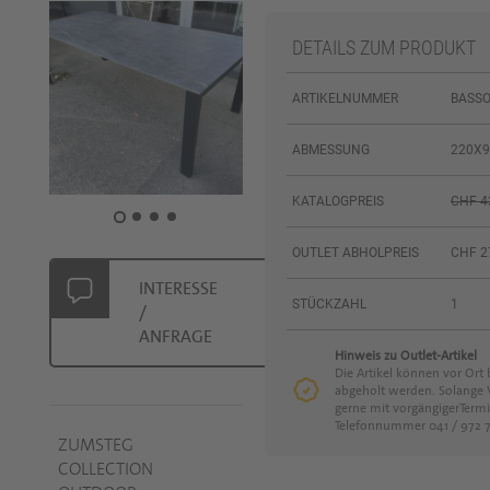
DETAILS ZUM PRODUKT
ARTIKELNUMMER
BASSO
ABMESSUNG
220X
KATALOGPREIS
CHF 43
OUTLET ABHOLPREIS
CHF 2
INTERESSE
STÜCKZAHL
1
/
ANFRAGE
Hinweis zu Outlet-Artikel
Die Artikel können vor Ort 
abgeholt werden. Solange V
gerne mit vorgängigerTerm
Telefonnummer 041 / 972 7
ZUMSTEG
COLLECTION